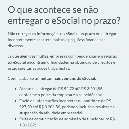
O que acontece se não
entregar o eSocial no prazo?
Não entregar as informações do
eSocial
no prazo ou entregar
incorretamente acarreta multas e prejuízos financeiros
diversos.
Já que além das multas, empresas com pendências em relação
ao
eSocial
encontram dificuldades na obtenção de créditos e
estão sujeitas às ações trabalhistas.
Confira abaixo as
multas mais comuns do eSocial
:
Atraso na entrega: de R$ 52,72 até R$ 3.201,56,
conforme o porte da empresa e a reincidência;
Envio de informações incorretas ou omitidas: de R$
527,20 até R$ 3.201,56, podendo inclusive resultar na
suspensão da atividade empresarial;
Falta de comunicação de admissão de funcionário: R$
1.812,87;