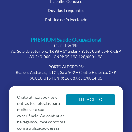
Trabalhe Conosco
Dúvidas Frequentes
Política de Privacidade
PREMIUM Saúde Ocupacional
CURITIBA/PR:
Av. Sete de Setembro, 4.698 – 5º andar – Batel, Curitiba-PR, CEP
80.240-000 | CNPJ: 05.196.128/0001-96
PORTO ALEGRE/RS:
Rua dos Andradas, 1.121, Sala 902 – Centro Histórico. CEP
90.010-015 l CNPJ: 16.887.673/0014-05
Telefone Nacional: 0800 189 1000
O site utiliza cookies e
WhatsApp: (41) 3018-1660
LI E ACEITO
outras tecnologias para
Dr Mauro Borges. Responsável Técnico. CRM PR 13492
melhorar a sua
experiência. Ao continuar
JÁ SOU CLIENTE
navegando, você concorda
com a utilização dessas